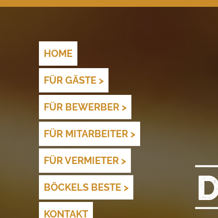
HOME
FÜR GÄSTE >
FÜR BEWERBER >
SPEISEKARTE
FÜR MITARBEITER >
STANDORTE
TEAMGEIST
FÜR VERMIETER >
QUALITÄT
OFFENE STELLEN
ONLINE-AKADEMIE
BÖCKELS BESTE >
ZUFRIEDENHEITSGARANTIE
BÖCKELS BESTE
KONTAKT
EXPANSION
ÜBER UNS