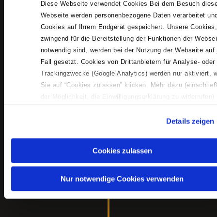
1309
Diese Webseite verwendet Cookies Bei dem Besuch diese
bestbewertete
Webseite werden personenbezogene Daten verarbeitet un
Currywurst-Kette
bei
Deutschlands!
Cookies auf Ihrem Endgerät gespeichert. Unsere Cookies,
zwingend für die Bereitstellung der Funktionen der Websei
notwendig sind, werden bei der Nutzung der Webseite auf
Fall gesetzt. Cookies von Drittanbietern für Analyse- oder
Verkaufsstellen
Trackingzwecke (Google Analytics) werden nur aktiviert, 
~40
in Nordrhein-
Sie auf “Cookies zulassen” klicken. Mehr dazu (einschließ
Westfalen
der Möglichkeit, die Einwilligungserklärung zu widerrufen)
erfahren Sie in unserer
Datenschutzerklärung
—
Impres
Details zeigen
Umsatzsteigerungen
von
Cookies zulassen
gegenüber
200%
verschiedenen
Vormietern bei
Nur notwendige Cookies verwenden
OBI und real,-