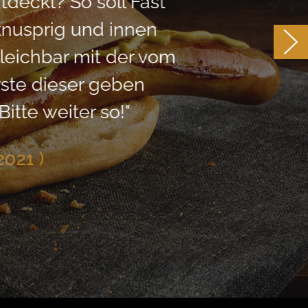
eckt? So soll Fast
usprig und innen
leichbar mit der vom
ste dieser geben
tte weiter so!"
021 )