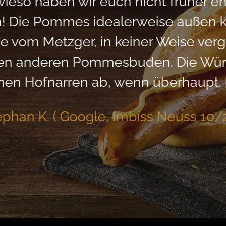
so haben wir euch nicht früher entd
 Die Pommes idealerweise außen kn
e vom Metzger, in keiner Weise verg
elen anderen Pommesbuden. Die Wür
nen Hofnarren ab, wenn überhaupt. Bi
ephan K. ( Google, Imbiss Neuss 10/2