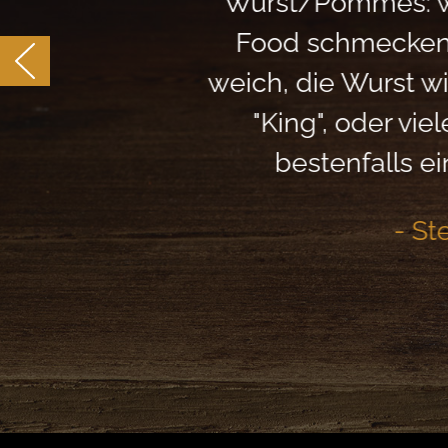
Wurst/Pommes: wie
Food schmecken!
weich, die Wurst wi
"King", oder vi
bestenfalls ei
- St